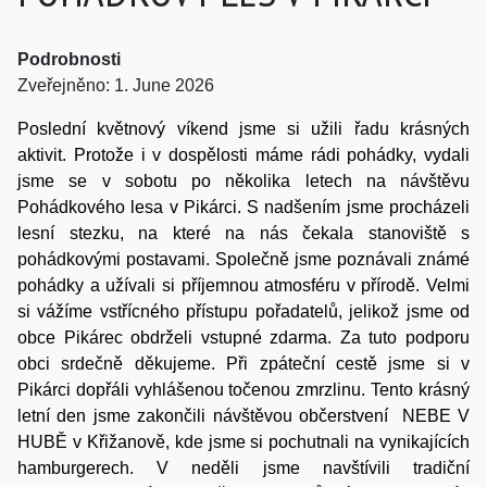
Podrobnosti
Zveřejněno: 1. June 2026
Poslední květnový víkend jsme si užili řadu krásných
aktivit. Protože i v dospělosti máme rádi pohádky, vydali
jsme se v sobotu po několika letech na návštěvu
Pohádkového lesa v Pikárci. S nadšením jsme procházeli
lesní stezku, na které na nás čekala stanoviště s
pohádkovými postavami. Společně jsme poznávali známé
pohádky a užívali si příjemnou atmosféru v přírodě. Velmi
si vážíme vstřícného přístupu pořadatelů, jelikož jsme od
obce Pikárec obdrželi vstupné zdarma. Za tuto podporu
obci srdečně děkujeme. Při zpáteční cestě jsme si v
Pikárci dopřáli vyhlášenou točenou zmrzlinu. Tento krásný
letní den jsme zakončili návštěvou občerstvení NEBE V
HUBĚ v Křižanově, kde jsme si pochutnali na vynikajících
hamburgerech. V neděli jsme navštívili tradiční