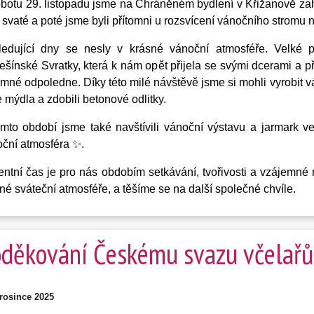
botu 29. listopadu jsme na Chráněném bydlení v Křižanově zaháj
svaté a poté jsme byli přítomni u rozsvícení vánočního stromu
ledující dny se nesly v krásné vánoční atmosféře. Velké 
šínské Svratky, která k nám opět přijela se svými dcerami a při
emné odpoledne. Díky této milé návštěvě jsme si mohli vyrobit vá
 mýdla a zdobili betonové odlitky.
mto období jsme také navštívili vánoční výstavu a jarmark v
ční atmosféra ✨.
ntní čas je pro nás obdobím setkávání, tvořivosti a vzájemné r
né sváteční atmosféře, a těšíme se na další společné chvíle.
děkování Českému svazu včelařů
prosince 2025