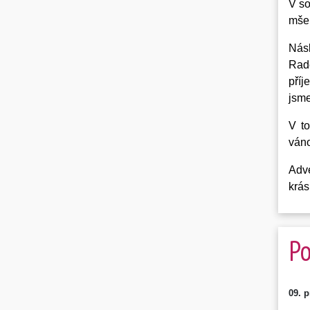
V so
mše 
Nás
Rade
příj
jsme
V to
váno
Adve
krás
Po
09. 