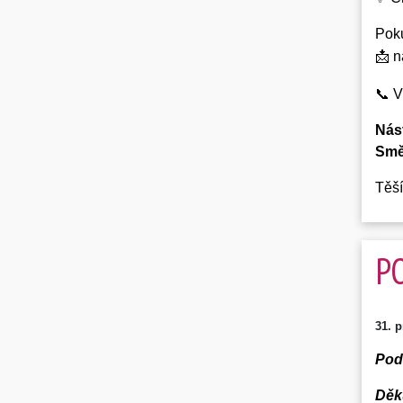
Pok
📩 n
📞 V
Nás
Smě
Těš
P
31. 
Pod
Děk