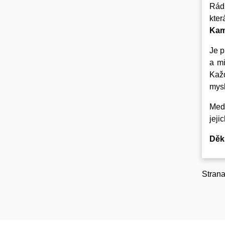
Rád
kter
Kam
Je p
a mi
Každ
mysl
Med 
jeji
Děku
Strana