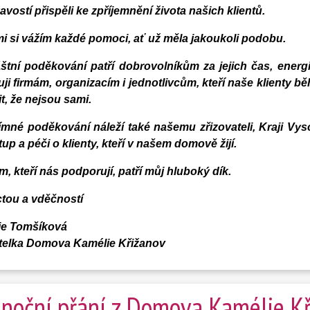
avostí přispěli ke zpříjemnění života našich klientů.
mi si vážím každé pomoci, ať už měla jakoukoli podobu.
áštní poděkování patří dobrovolníkům za jejich čas, energi
ji firmám, organizacím i jednotlivcům, kteří naše klienty bě
t,
že nejsou sami.
ímné poděkování náleží také našemu zřizovateli, Kraji Vy
tup a péči o klienty, kteří v našem domově žijí.
, kteří nás podporují, patří můj hluboký dík.
ctou a vděčností
vie Tomšíková
itelka Domova Kamélie Křižanov
noční přání z Domova Kamélie 