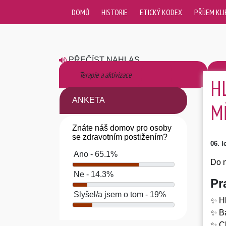
DOMŮ
HISTORIE
ETICKÝ KODEX
PŘÍJEM KL
PŘEČÍST NAHLAS
Staňte se naším dobrovolníkem
Domov Kamélie Křižanov
Domov pro osoby se zdravotním postižením
Chráněné bydlení
Domov se zvláštním režimem
Terapie a aktivizace
H
ANKETA
M
Znáte náš domov pro osoby
se zdravotním postižením?
06. 
Ano - 65.1%
Do 
Ne - 14.3%
Pr
Slyšel/a jsem o tom - 19%
✨ Hl
✨ Ba
✨ Ch