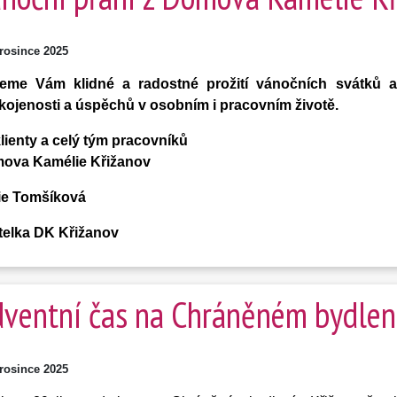
prosince 2025
jeme Vám klidné a radostné prožití vánočních svátků a
kojenosti a úspěchů v osobním i pracovním životě.
lienty a celý tým pracovníků
ova Kamélie Křižanov
vie Tomšíková
itelka DK Křižanov
ventní čas na Chráněném bydlení
prosince 2025