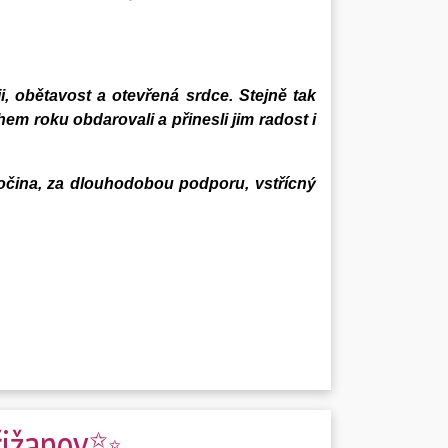
i, obětavost a otevřená srdce. Stejně tak
hem roku obdarovali a přinesli jim radost i
sočina, za dlouhodobou podporu, vstřícný
Křižanov✨