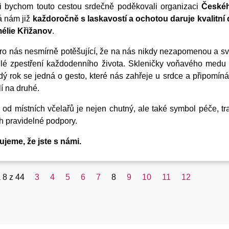
i bychom touto cestou srdečně poděkovali organizaci
Českéh
á nám již
každoročně s laskavostí a ochotou daruje kvalitn
élie Křižanov
.
ro nás nesmírně potěšující, že na nás nikdy nezapomenou a sv
lé zpestření každodenního života. Skleničky voňavého medu v
ý rok se jedná o gesto, které nás zahřeje u srdce a připomíná
í na druhé.
od místních včelařů je nejen chutný, ale také symbol péče, tra
ch pravidelné podpory.
jeme, že jste s námi.
 8 z 44
3
4
5
6
7
8
9
10
11
12