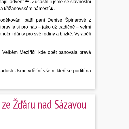
ili advent 🌟. Zúčastnili jsme se slavnostní
 na křižanovském náměstí🎄.
poděkování patří paní Denise Špinarové z
pravila si pro nás – jako už tradičně – velmi
noční dárky pro své rodiny a blízké. Vyráběli
e Velkém Meziříčí, kde opět panovala pravá
adosti. Jsme vděční všem, kteří se podílí na
 ze Žďáru nad Sázavou