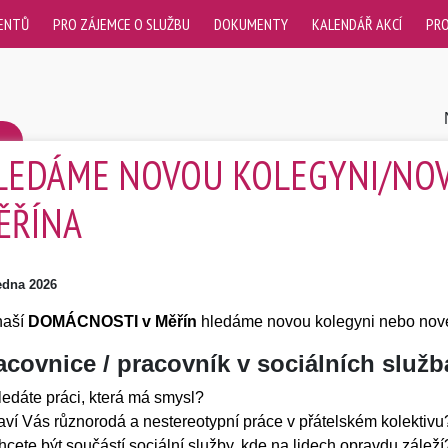
IENTŮ
PRO ZÁJEMCE O SLUŽBU
DOKUMENTY
KALENDÁŘ AKCÍ
PR
LEDÁME NOVOU KOLEGYNI/NO
ĚŘÍNA
ledna 2026
naší
DOMÁCNOSTI v
Měřín
hledáme novou kolegyni nebo nové
acovnice / pracovník v sociálních služ
edáte práci, která má smysl?
ví Vás různorodá a nestereotypní práce v přátelském kolektivu
cete být součástí sociální služby, kde na lidech opravdu záleží