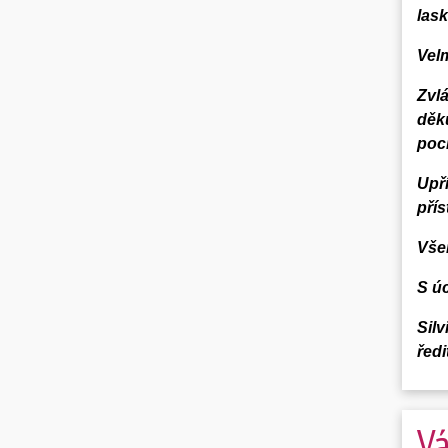
lask
Vel
Zvl
děku
poci
Upř
přís
Všem
S ú
Sil
řed
Vá