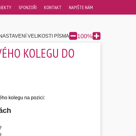
OJEKTY
SPONZOŘI
KONTAKT
NAPIŠTE NÁM
100
%
NASTAVENÍ VELIKOSTI PÍSMA
VÉHO KOLEGU DO
ho kolegu na pozici:
bách
?
?