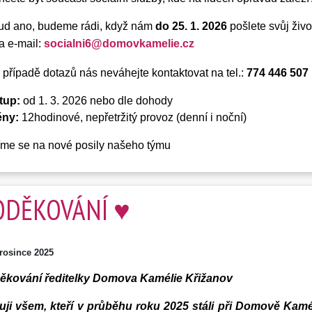
ud ano, budeme rádi, když nám
do 25. 1. 2026
pošlete svůj živo
a e-mail:
socialni6@domovkamelie.cz
 případě dotazů nás neváhejte kontaktovat na tel.:
774 446 507
tup:
od 1. 3. 2026 nebo dle dohody
ny:
12hodinové, nepřetržitý provoz (denní i noční)
íme se na nové posily našeho týmu
ODĚKOVÁNÍ ♥
prosince 2025
ěkování ředitelky Domova Kamélie Křižanov
uji všem, kteří v průběhu roku 2025 stáli při Domově Kam