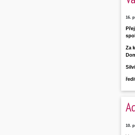
16. 
Pře
spo
Za k
Dom
Sil
řed
Ad
10. 