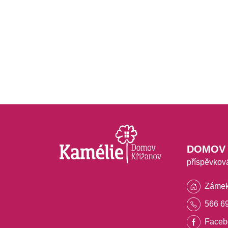
DOMOV 
příspěvkov
Zámek
566 6
Faceb